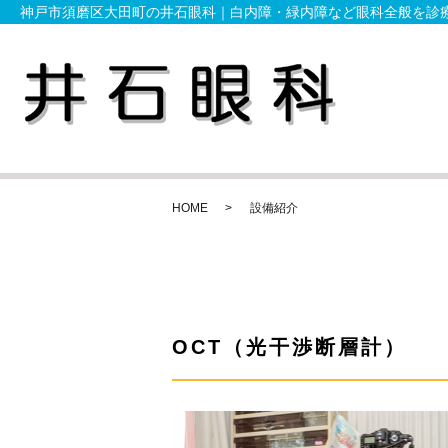
神戸市須磨区大田町の井石眼科｜白内障・緑内障など眼科全般を診
HOME
設備紹介
OCT（光干渉断層計）