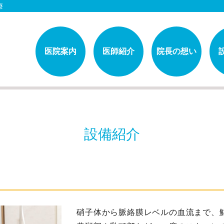
療
医院案内
医師紹介
院長の想い
設備紹介
硝子体から脈絡膜レベルの血流まで、