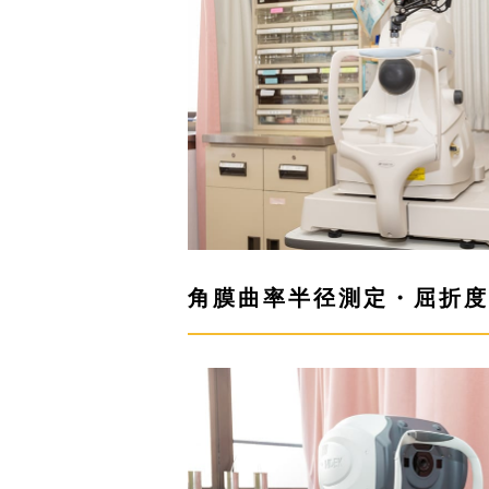
角膜曲率半径測定・屈折度